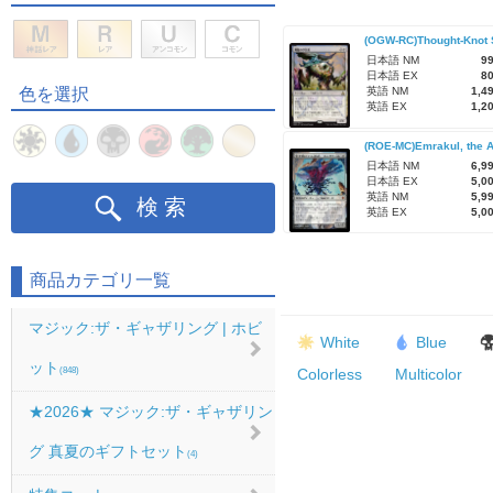
(OGW-RC)Thought-Kn
日本語 NM
9
日本語 EX
8
色を選択
英語 NM
1,4
英語 EX
1,2
日本語 NM
6,9
日本語 EX
5,0
英語 NM
5,9
検索
英語 EX
5,0
商品カテゴリ一覧
マジック:ザ・ギャザリング | ホビ
White
Blue
ット
Colorless
Multicolor
(848)
★2026★ マジック:ザ・ギャザリン
グ 真夏のギフトセット
(4)