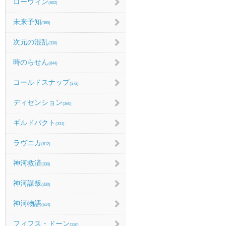
ローウィン
(602)
未来予知
(360)
次元の混乱
(330)
時のらせん
(844)
コールドスナップ
(372)
ディセンション
(360)
ギルドパクト
(331)
ラヴニカ
(612)
神河救済
(330)
神河謀叛
(330)
神河物語
(614)
フィフス・ドーン
(330)