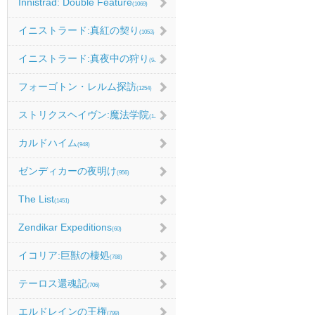
Innistrad: Double Feature
(1069)
イニストラード:真紅の契り
(1053)
イニストラード:真夜中の狩り
(986)
フォーゴトン・レルム探訪
(1254)
ストリクスヘイヴン:魔法学院
(1214)
カルドハイム
(948)
ゼンディカーの夜明け
(956)
The List
(1451)
Zendikar Expeditions
(60)
イコリア:巨獣の棲処
(788)
テーロス還魂記
(706)
エルドレインの王権
(799)