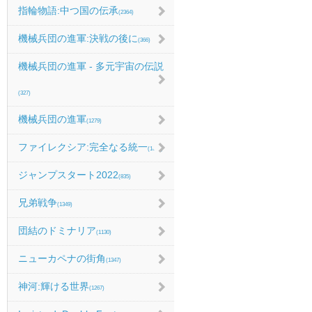
指輪物語:中つ国の伝承
(2364)
機械兵団の進軍:決戦の後に
(366)
機械兵団の進軍 - 多元宇宙の伝説
(327)
機械兵団の進軍
(1279)
ファイレクシア:完全なる統一
(1067)
ジャンプスタート2022
(835)
兄弟戦争
(1349)
団結のドミナリア
(1130)
ニューカペナの街角
(1347)
神河:輝ける世界
(1267)