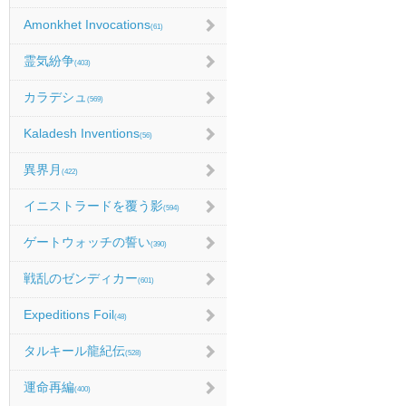
Amonkhet Invocations
(61)
霊気紛争
(403)
カラデシュ
(569)
Kaladesh Inventions
(56)
異界月
(422)
イニストラードを覆う影
(594)
ゲートウォッチの誓い
(390)
戦乱のゼンディカー
(601)
Expeditions Foil
(48)
タルキール龍紀伝
(528)
運命再編
(400)