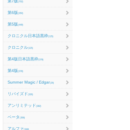
第7版
(702)
第6版
(350)
第5版
(449)
クロニクル日本語黒枠
(125)
クロニクル
(125)
第4版日本語黒枠
(378)
第4版
(378)
Summer Magic / Edgar
(26)
リバイズド
(326)
アンリミテッド
(382)
ベータ
(358)
アルファ
(318)