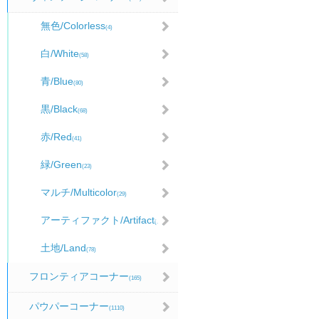
無色/Colorless
(4)
白/White
(58)
青/Blue
(80)
黒/Black
(68)
赤/Red
(41)
緑/Green
(23)
マルチ/Multicolor
(29)
アーティファクト/Artifact
(98)
土地/Land
(78)
フロンティアコーナー
(165)
パウパーコーナー
(1110)