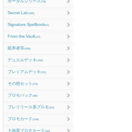
ポータルシリーズ
(738)
Secret Lair
(4090)
Signature Spellbook
(51)
From the Vault
(157)
統率者等
(4508)
デュエルデッキ
(1590)
プレミアムデッキ
(105)
その他セット
(473)
プロモパック
(860)
プレリリース系プロモ
(613)
プロモカード
(1438)
土地系プロモカード
(185)