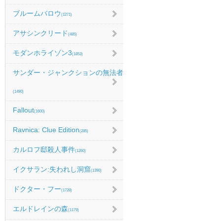
ブルームバロウ
(1271)
アサシンクリード
(485)
モダンホライゾン3
(1853)
サンダー・ジャンクションの無法者
(1490)
Fallout
(1600)
Ravnica: Clue Edition
(285)
カルロフ邸殺人事件
(1260)
イクサラン:失われし洞窟
(1390)
ドクター・フー
(1728)
エルドレインの森
(1179)