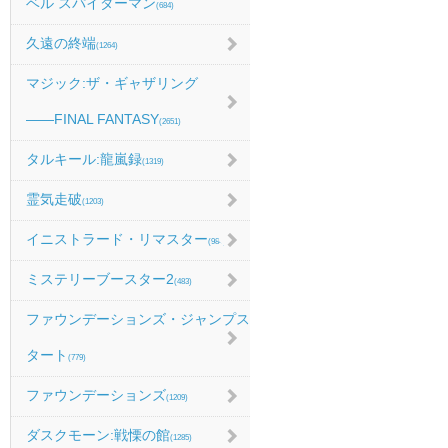
ベル スパイダーマン
(684)
久遠の終端
(1264)
マジック:ザ・ギャザリング
――FINAL FANTASY
(2651)
タルキール:龍嵐録
(1319)
霊気走破
(1203)
イニストラード・リマスター
(984)
ミステリーブースター2
(483)
ファウンデーションズ・ジャンプス
タート
(779)
ファウンデーションズ
(1209)
ダスクモーン:戦慄の館
(1285)