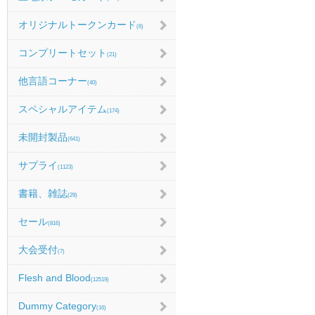
オリジナルトークンカード
(6)
コンプリートセット
(21)
他言語コーナー
(40)
スペシャルアイテム
(174)
未開封製品
(641)
サプライ
(1123)
書籍、雑誌
(29)
セール
(816)
大会受付
(7)
Flesh and Blood
(12519)
Dummy Category
(16)