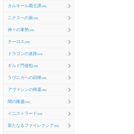
タルキール覇王譚
(538)
ニクスへの旅
(330)
神々の軍勢
(330)
テーロス
(509)
ドラゴンの迷路
(313)
ギルド門侵犯
(498)
ラヴニカへの回帰
(548)
アヴァシンの帰還
(489)
闇の隆盛
(316)
イニストラード
(529)
新たなるファイレクシア
(355)