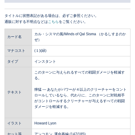
タイトルに状態表記がある場合は、必ずご参照ください。
通販に対する不明点などは
こちら
をご覧ください。
カル・シスマの風/Winds of Qal Sisma （かるしすまのか
カード名
ぜ）
マナコスト
(１)(緑)
タイプ
インスタント
このターンに与えられるすべての戦闘ダメージを軽減す
る。
獰猛 ― あなたがパワーが４以上のクリーチャーをコント
テキスト
ロールしているなら、代わりに、このターンに対戦相手
がコントロールするクリーチャーが与えるすべての戦闘
ダメージを軽減する。
イラスト
Howard Lyon
セット等
アンコモン, 運命再編 (147/185)