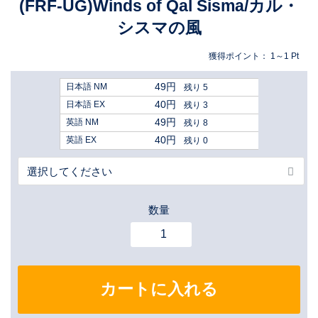
(FRF-UG)Winds of Qal Sisma/カル・
シスマの風
獲得ポイント：
1～1
Pt
49円
日本語 NM
残り 5
40円
日本語 EX
残り 3
49円
英語 NM
残り 8
40円
英語 EX
残り 0
数量
カートに入れる